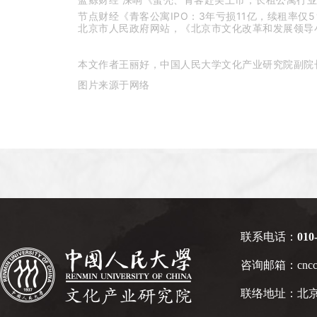
节点财经《青客公寓IPO：3年亏损11亿，续租率仅5
北京市人民政府网站，《北京市文化改革和发展领导小
本文作者王丽好，中国人民大学文化产业研究院副院
图片来源于网络
联系电话：
010
咨询邮箱：cnccir
联络地址：北京