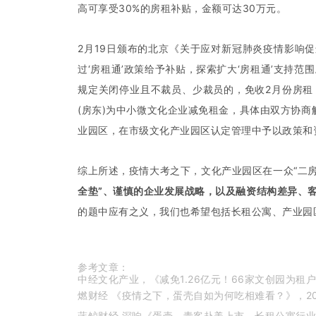
高可享受30%的房租补贴，金额可达30万元。
2月19日颁布的北京《关于应对新冠肺炎疫情影响促
过‘房租通’政策给予补贴，探索扩大‘房租通’支持
规定关闭停业且不裁员、少裁员的，免收2月份房租
(房东)为中小微文化企业减免租金，具体由双方协商
业园区，在市级文化产业园区认定管理中予以政策和
综上所述，疫情大考之下，文化产业园区在一众“二
全垫”、谨慎的企业发展战略，以及融资结构差异、
的题中应有之义，我们也希望包括长租公寓、产业园
参考文章：
中经文化产业，《减免1.26亿元！66家文创园为租户
燃财经 《疫情之下，蛋壳自如为何吃相难看？》，202
蓝鲸财经 深响《蛋壳、青客赴美上市，长租公寓行业前